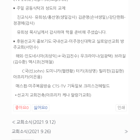
￭
주일 공동식탁과 성도의 교제:
친교식사- 유희성/홍선영(생일감사) 김준명(손녀생일)/강단헌화-
정경혜(감사)
유희성 목사님께서 감사하며 떡을 준비해 주셨습니다.
￭
후원선교지 중보기도
:국내선교-미주장신대학교 실로암선교회 방
주교회(서민수)
해외-인도네시아(최상익)ㄹ국(김진수) 우크라이나(임광택) 브라질
(김수환) 멕시코(전재철)
C국(신John) 도미니카(헬렌황) 터키(최상명) 필리핀(김길현)
아프리카(이은용)
매스컴-미주복음방송 CTS-TV 기독일보 크리스천헤럴드
*선교지 교회건축(아프리카 케냐 말랑가교회)
좋아요
0
싫어요
0
인쇄
«
교회소식(2021.9.12)
교회소식(2021.9.26)
»