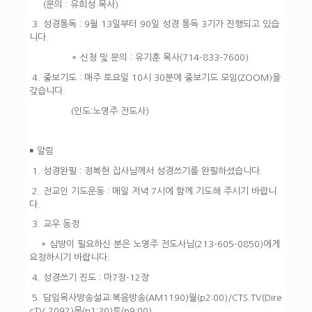
(문의 : 유희성 목사)
3. 성경통독 : 9월 13일부터 90일 성경 통독 3기가 진행되고 있습
니다.
* 신청 및 문의 : 유기훈 목사(714-833-7600)
4. 중보기도 : 매주 토요일 10시 30분에 중보기도 모임(ZOOM)을
갖습니다.
(인도:노영주 전도사)
￭ 알림
1. 성경완필 : 정복현 집사님께서 성경쓰기를 완필하셨습니다.
2. 전교인 기도운동 : 매일 저녁 7시에 함께 기도해 주시기 바랍니
다.
3.
교우 동정
* 심방이 필요하신 분은 노영주 전도사님(213-605-0850)에게
요청하시기 바랍니다.
4. 성
경쓰기 진도 : 마7장-12장
5. 담임목사방송설교:
복음방송
(AM1190)월(p2:00)/
CTS.TV(Dire
cTV.2092)목(p1:30)토(p9:00)