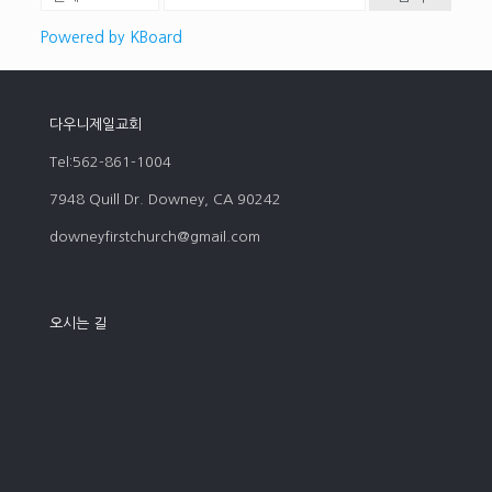
Powered by KBoard
다우니제일교회
Tel:562-861-1004
7948 Quill Dr. Downey, CA 90242
downeyfirstchurch@gmail.com
오시는 길