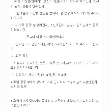
권영주 장로(위원장), 조성수 장로(서기), 임대윤 안수집사, 정선
희 권사, 정훈욱 안수집사
6월 1일까지 청빙 활동을 합니다. 잘 감당 하도록 기도해 주시기
바랍니다.
2. 새가족 등록: 문정애집사, 조신호집사, 김영미 집사님께서 등록
하셨습니다.
주님의 이름으로 환영합니다.
3. 전교인 기도운동 : 매일 저녁 7시에 함께 기도해 주시기 바랍니
다.
4.
교우 동정
* 심방이 필요하신 분은 노영주 전도사님(213-605-0850)에게
요청하시기 바랍니다.
5. 성
경쓰기 진도 : 빌3장-4장,골1장-4장
￭
주일 공동식탁과 성도의 교제: 친교식탁-조정례(감사)/강단헌화-
남자영(감사)
￭
후원선교지 중보기도
:국내선교-미주장신대학교 실로암선교회 방
주교회(서민수)