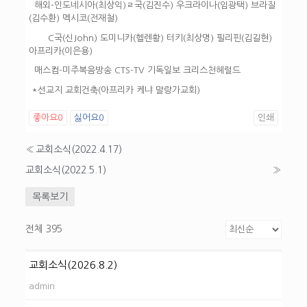
해외-인도네시아(최상익)ㄹ국(김진수) 우크라이나(임광택) 브라질
(김수환) 멕시코(전재철)
C국(신John) 도미니카(헬렌황) 터키(최상명) 필리핀(김길현)
아프리카(이은용)
매스컴-미주복음방송 CTS-TV 기독일보 크리스천헤럴드
*선교지 교회건축(아프리카 케냐 말랑가교회)
좋아요
0
싫어요
0
인쇄
«
교회소식(2022.4.17)
교회소식(2022.5.1)
»
목록보기
전체 395
교회소식(2026.8.2)
admin