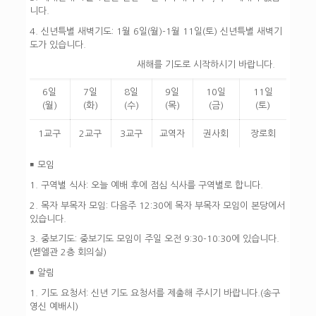
니다.
4. 신년특별 새벽기도:
1월 6일(월)-1월 11일(토) 신년특별 새벽기
도가 있습니다.
새해를 기도로 시작하시기 바랍니다.
6일
7일
8일
9일
10일
11일
(월)
(화)
(수)
(목)
(금)
(토)
1교구
2교구
3교구
교역자
권사회
장로회
￭ 모임
1. 구역별 식사:
오늘 예배 후에 점심 식사를 구역별로 합니다.
2. 목자 부목자 모임:
다음주 12:30에 목자 부목자 모임이 본당에서
있습니다.
3. 중보기도:
중보기도 모임이 주일 오전 9:30-10:30에 있습니다.
(벧엘관 2층 회의실)
￭ 알림
1. 기도 요청서:
신년 기도 요청서를 제출해 주시기 바랍니다.(송구
영신 예배시)