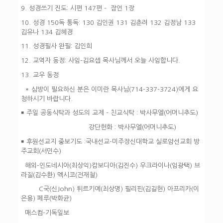
9. 성경쓰기 진도:
시편 147편 –
잠언 1장
10. 성경 150독 통독:
130 김인권 131 김춘려 132 김정남 133
김유나 134 김혜경
11. 성경필사 완필:
김인희
12. 교역자 동정:
사임–김요셉 목사님께서 오늘 사임합니다.
13. 교우 동정
* 심방이 필요하신 분은 이미란 목사님(714-337-3724)에게 요
청하시기 바랍니다.
￭ 주일 공동식탁과 성도의 교제 –
친교식탁 : 박사무엘(어머니추도)
강단헌화 : 박사무엘(어머니추도)
￭ 후원선교지 중보기도 :
국내선교-미주장신대학교 실로암선교회 방
주교회(서민수)
해외-인도네시아(최상익)캄보디아(김진수) 우크라이나(임광택) 브
라질(김수환) 멕시코(전재철)
C국(신John) 튀르키예(최상명) 필리핀(김길현) 아프리카(이
은용) 페루(박화균)
매스컴-기독일보