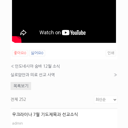
좋아요
0
싫어요
0
인쇄
«
인도네시아 숨바 12월 소식
실로암안과 의료 선교 사역
»
목록보기
전체 252
우크라이나 7월 기도제목과 선교소식
admin