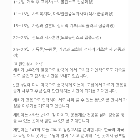
1~2일: 개혁 후 교회사(노보볼린스크 집중과정)
11~15일: 사회복지학, 마약알콜중독자사역(석사 군종과정)
15~16일: 가정과 결혼의 성서적 기초(보리슬라브 집중과정)
22~23일: 전도와 제자훈련(노보볼린스크 집중과정)
25~29일: 기독론/구원론, 가정과 교회의 성서적 기초(학사 군종과
정)
[희린민성네 소식]
채희가 3주간의 일정으로 한국에 와서 모처럼 개인적으로도 가족들
과도 즐겁고 감사한 시간을 보내고 있습니다.
5월 4일에 다시 미국으로 출국하게 되는데, 고향에서 가족과 믿음을
굳게 세우고 주님 앞에 단단해지는 시간이 되기를 기대합니다.
채희가 믿음으로 협력하며 서로 세워 줄 수 있는 동반자를 만나서 가
정을 이루기를 기도하고 있습니다.
채린이는 4학년 2학기 잘 마치고, 운동재활 전공을 살려 경험을 쌓
을 수 있는 곳에서 일할 수 있기를 기대합니다.
채민이는 SAT와 토플 그리고 검정고시를 준비합니다. 한국과 미국
과 독일 어느 곳이든 주님이 열어주시고 준비해 주신 곳에서 공부할