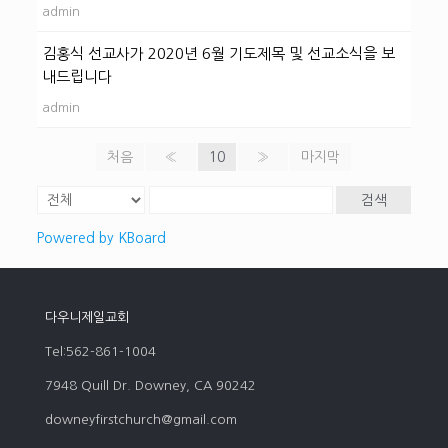
admin
김홍식 선교사가 2020년 6월 기도제목 및 선교소식을 보
내드립니다
admin
처음
«
10
»
마지막
검색
Powered by KBoard
다우니제일교회
Tel:562-861-1004
7948 Quill Dr. Downey, CA 90242
downeyfirstchurch@gmail.com