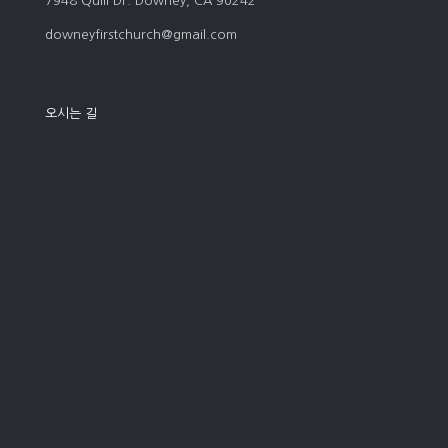
7948 Quill Dr. Downey, CA 90242
downeyfirstchurch@gmail.com
오시는 길