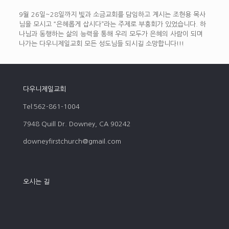
9월 26일~28일까지 빛과 소금교회를 담임하고 계시는 조현용 목사
님을 모시고 “은혜롭게 삽시다”라는 주제로 부흥회가 있었습니다. 하
나님과 동행하는 삶의 능력을 통해 우리 모두가 은혜의 사람이 되며
나가는 다우니제일교회 모든 성도님들 되시길 소망합니다!!!
다우니제일교회
Tel:562-861-1004
7948 Quill Dr. Downey, CA 90242
downeyfirstchurch@gmail.com
오시는 길