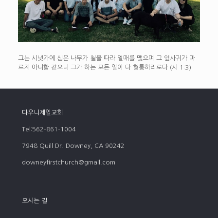
그는 시냇가에 심은 나무가 철을 따라 열매를 맺으며 그 잎사귀가 마
르지 아니함 같으니 그가 하는 모든 일이 다 형통하리로다 (시 1:3)
다우니제일교회
Tel:562-861-1004
7948 Quill Dr. Downey, CA 90242
downeyfirstchurch@gmail.com
오시는 길