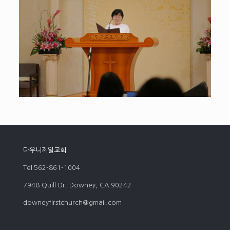
다우니제일교회
Tel:562-861-1004
7948 Quill Dr. Downey, CA 90242
downeyfirstchurch@gmail.com